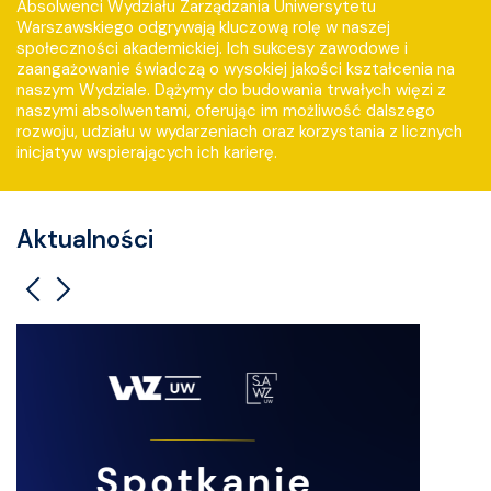
Absolwenci Wydziału Zarządzania Uniwersytetu
Warszawskiego odgrywają kluczową rolę w naszej
społeczności akademickiej. Ich sukcesy zawodowe i
zaangażowanie świadczą o wysokiej jakości kształcenia na
naszym Wydziale. Dążymy do budowania trwałych więzi z
naszymi absolwentami, oferując im możliwość dalszego
rozwoju, udziału w wydarzeniach oraz korzystania z licznych
inicjatyw wspierających ich karierę.
Aktualności