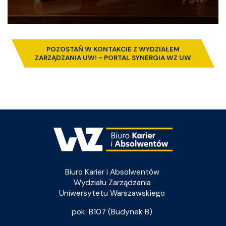
POZOSTAŃ W KONTAKCIE Z WYDZIAŁEM
ZARZĄDZANIA UW! - PORTAL SYNERGIA WZ UW
Obraz
Biuro Karier i Absolwentów
Wydziału Zarządzania
Uniwersytetu Warszawskiego
pok. B107 (Budynek B)